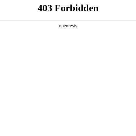
产品及服务
行业解决方案
合作伙伴
投资者关系
文简称“鼎天国际数码”、“我们”和“我们的”）深知隐私对您的重
隐私政策》（下文简称“本政策”）。本政策阐述了鼎天国际数码如何处理您的
可能由鼎天国际数码在补充政策中，或者在收集数据时提供的通知中
：