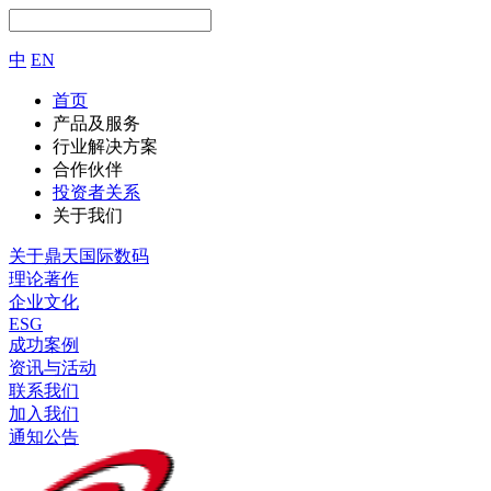
中
EN
首页
产品及服务
行业解决方案
合作伙伴
投资者关系
关于我们
关于鼎天国际数码
理论著作
企业文化
ESG
成功案例
资讯与活动
联系我们
加入我们
通知公告