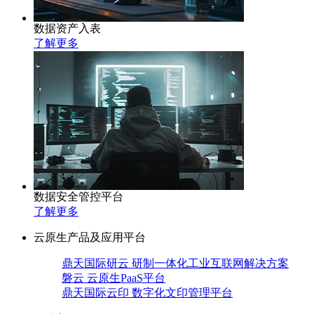
数据资产入表
了解更多
数据安全管控平台
了解更多
云原生产品及应用平台
鼎天国际研云 研制一体化工业互联网解决方案
磐云 云原生PaaS平台
鼎天国际云印 数字化文印管理平台