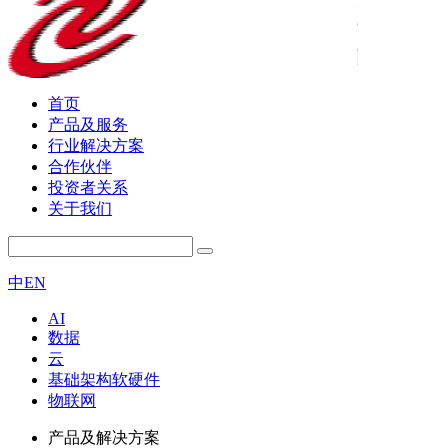
首页
产品及服务
行业解决方案
合作伙伴
投资者关系
关于我们
中
EN
AI
数据
云
基础架构软硬件
物联网
产品及解决方案