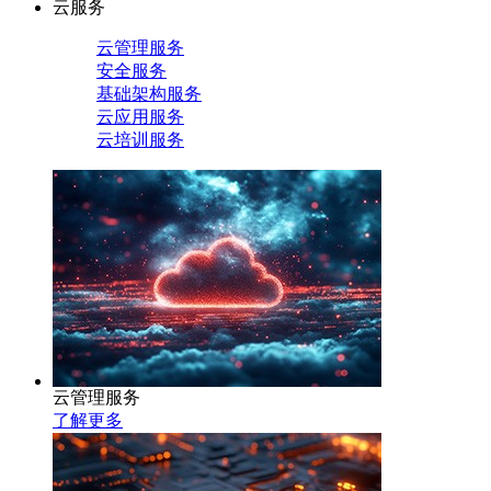
云服务
云管理服务
安全服务
基础架构服务
云应用服务
云培训服务
云管理服务
了解更多