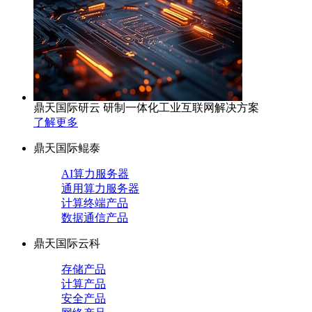
鼎天国际研云 研制一体化工业互联网解决方案
了解更多
鼎天国际鲲泰
AI算力服务器
通用算力服务器
计算终端产品
数据通信产品
鼎天国际云科
存储产品
计算产品
安全产品