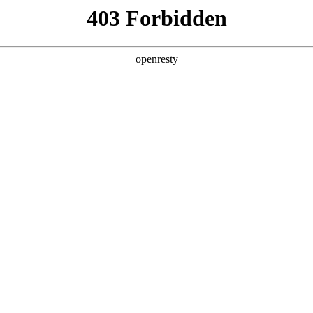
产品及服务
行业解决方案
合作伙伴
投资者关系
化：看联盟伙伴如何携手破局
2025 / 04 / 14
师每天都要面对一个令人头疼的难题：上万份纸质档案分散存放，但
，有时甚至要花费一整天时间才能翻阅到需要的资料。这种低效的管理方