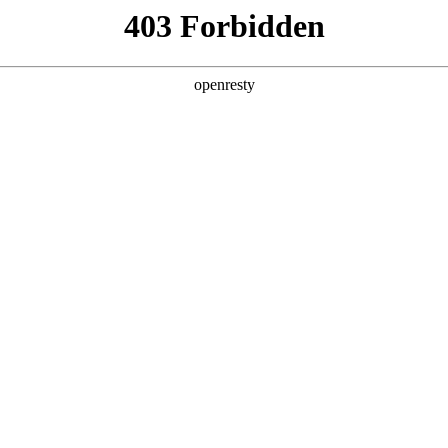
产品及服务
行业解决方案
合作伙伴
投资者关系
作 共筑数字安全新生态
2025 / 07 / 16
以下简称“鼎天国际数码”）与北京信安世纪科技股份有限公司（以下简称“
展开深度合作，共同为企业级客户提供更全面的数字化安全解决方案
部通明智云总经理周炜出席并见证。鼎天国际数码企业云业务集团新云科B