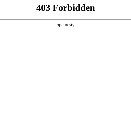
产品及服务
行业解决方案
合作伙伴
投资者关系
！共话AI未来，共创企业新价值
2024 / 04 / 28
伴·共话AI未来——千帆生态伙伴圆桌会”在京顺利举行，这也是今年千
、多领域、深层次交流，共话AI行业的机遇与挑战。
4千帆计划政策介绍，鼎天国际数码副总裁兼CTO李刚、鼎天国际